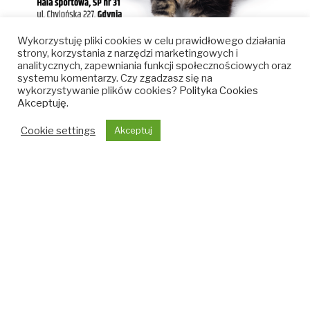
Wykorzystuję pliki cookies w celu prawidłowego działania
strony, korzystania z narzędzi marketingowych i
analitycznych, zapewniania funkcji społecznościowych oraz
systemu komentarzy. Czy zgadzasz się na
wykorzystywanie plików cookies?
Polityka Cookies
Akceptuję.
Cookie settings
Akceptuj
OPUBLIKOWANE
13/02/2026
W
Dzień Kota Galeria Bałtycka 2026
Zapraszamy!