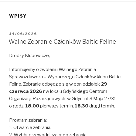
WPISY
OPUBLIKOWANE
14/06/2026
W
Walne Zebranie Członków Baltic Feline
Drodzy Klubowicze,
Informujemy o zwołaniu Walnego Zebrania
Sprawozdawczo – Wyborczego Członków klubu Baltic
Feline. Zebranie odbędzie się w poniedziałek
29
czerwca
202
6
r w lokalu Gdyńskiego Centrum
Organizacji Pozarządowych w Gdyni ul. 3 Maja 27/31
o godz.
18.00
pierwszy termin,
18.30
drugi termin.
Program zebrania:
1. Otwarcie zebrania.
2. Wybór przewodniczącego zebrania.