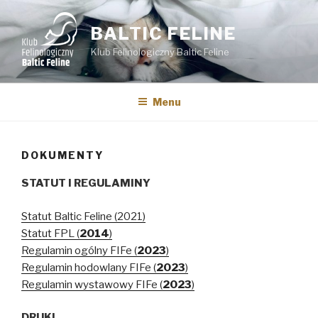
Przejdź
do
BALTIC FELINE
treści
Klub Felinologiczny Baltic Feline
Menu
DOKUMENTY
STATUT I REGULAMINY
Statut Baltic Feline (2021)
Statut FPL (
2014
)
Regulamin ogólny FIFe (
2023
)
Regulamin hodowlany FIFe (
2023
)
Regulamin wystawowy FIFe (
2023
)
DRUKI