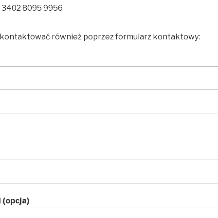
0 3402 8095 9956
 skontaktować również poprzez formularz kontaktowy:
 (opcja)