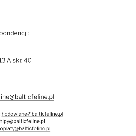
pondencji:
13 A skr. 40
line@balticfeline.pl
:
hodowlane@balticfeline.pl
hipy@balticfeline.pl
oplaty@balticfeline.pl