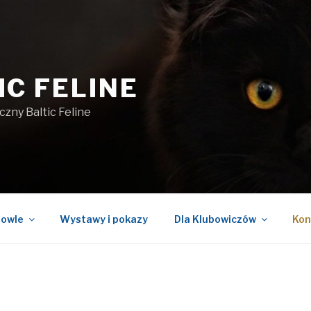
IC FELINE
czny Baltic Feline
owle
Wystawy i pokazy
Dla Klubowiczów
Kon