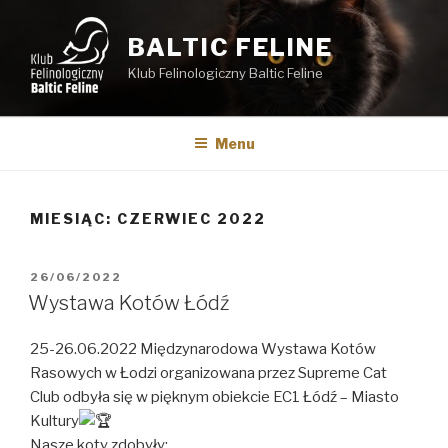
Przejdź
do
BALTIC FELINE
treści
Klub Felinologiczny Baltic Feline
Menu
MIESIĄC:
CZERWIEC 2022
OPUBLIKOWANE
26/06/2022
W
Wystawa Kotów Łódź
25-26.06.2022 Międzynarodowa Wystawa Kotów
Rasowych w Łodzi organizowana przez Supreme Cat
Club odbyła się w pięknym obiekcie EC1 Łódź – Miasto
Kultury
Nasze koty zdobyły: