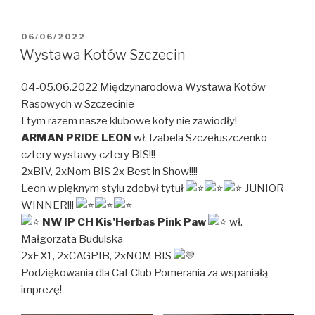
OPUBLIKOWANE
06/06/2022
W
Wystawa Kotów Szczecin
04-05.06.2022 Międzynarodowa Wystawa Kotów
Rasowych w Szczecinie
I tym razem nasze klubowe koty nie zawiodły!
ARMAN PRIDE LEON
wł. Izabela Szczełuszczenko –
cztery wystawy cztery BIS!!!
2xBIV, 2xNom BIS 2x Best in Show!!!!
Leon w pięknym stylu zdobył tytuł
JUNIOR
WINNER!!!
NW IP CH Kis’Herbas Pink Paw
wł.
Małgorzata Budulska
2xEX1, 2xCAGPIB, 2xNOM BIS
Podziękowania dla Cat Club Pomerania za wspaniałą
imprezę!