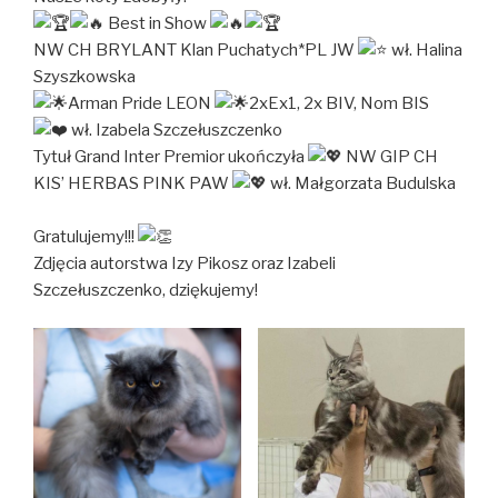
Best in Show
NW CH BRYLANT Klan Puchatych*PL JW
wł. Halina
Szyszkowska
Arman Pride LEON
2xEx1, 2x BIV, Nom BIS
wł. Izabela Szczełuszczenko
Tytuł Grand Inter Premior ukończyła
NW GIP CH
KIS’ HERBAS PINK PAW
wł. Małgorzata Budulska
Gratulujemy!!!
Zdjęcia autorstwa Izy Pikosz oraz Izabeli
Szczełuszczenko, dziękujemy!