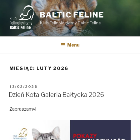
Przejdź
do
BALTIC FELINE
treści
Klub Felinologiczny Baltic Feline
Menu
MIESIĄC:
LUTY 2026
OPUBLIKOWANE
13/02/2026
W
Dzień Kota Galeria Bałtycka 2026
Zapraszamy!