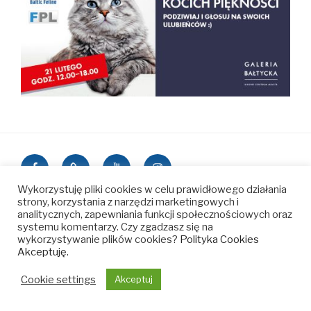
baltic
baltic
baltic
baltic
feline
feline
feline
feline
Wykorzystuję pliki cookies w celu prawidłowego działania
–
–
–
–
strony, korzystania z narzędzi marketingowych i
analitycznych, zapewniania funkcji społecznościowych oraz
facebook
velora
youtube
instagram
systemu komentarzy. Czy zgadzasz się na
wykorzystywanie plików cookies?
Polityka Cookies
Akceptuję.
Cookie settings
Akceptuj