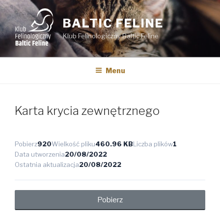
Przejdź
do
BALTIC FELINE
treści
Klub Felinologiczny Baltic Feline
Menu
Karta krycia zewnętrznego
Pobierz
920
Wielkość pliku
460.96 KB
Liczba plików
1
Data utworzenia
20/08/2022
Ostatnia aktualizacja
20/08/2022
Pobierz