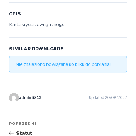
OPIS
Karta krycia zewnętrznego
SIMILAR DOWNLOADS
Nie znaleziono powiązanego pliku do pobrania!
admin6813
Updated 20/08/2022
Nawigacja
Poprzedni
POPRZEDNI
wpisu
wpis
Statut