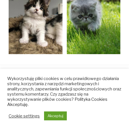
baltic
baltic
baltic
baltic
Wykorzystuję pliki cookies w celu prawidłowego działania
strony, korzystania z narzędzi marketingowych i
feline
feline
feline
feline
analitycznych, zapewniania funkcji społecznościowych oraz
–
–
–
–
systemu komentarzy. Czy zgadzasz się na
wykorzystywanie plików cookies?
Polityka Cookies
facebook
velora
youtube
instagram
Akceptuję.
Cookie settings
Akceptuj