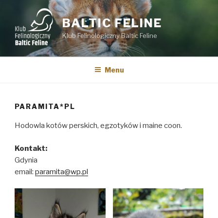
Przejdź
do
BALTIC FELINE
treści
Klub Felinologiczny Baltic Feline
Menu
PARAMITA*PL
Hodowla kotów perskich, egzotyków i maine coon.
Kontakt:
Gdynia
email:
paramita@wp.pl