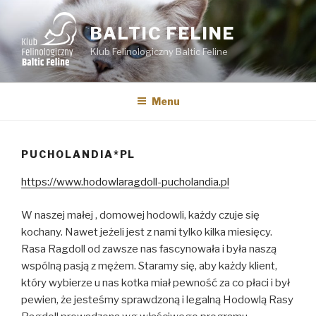
Przejdź
do
BALTIC FELINE
treści
Klub Felinologiczny Baltic Feline
Menu
PUCHOLANDIA*PL
https://www.hodowlaragdoll-pucholandia.pl
W naszej małej , domowej hodowli, każdy czuje się
kochany. Nawet jeżeli jest z nami tylko kilka miesięcy.
Rasa Ragdoll od zawsze nas fascynowała i była naszą
wspólną pasją z mężem. Staramy się, aby każdy klient,
który wybierze u nas kotka miał pewność za co płaci i był
pewien, że jesteśmy sprawdzoną i legalną Hodowlą Rasy