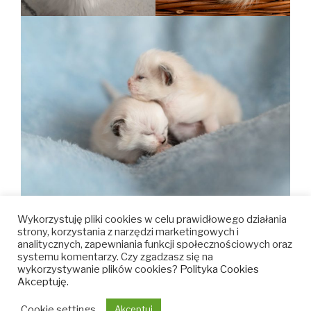
Wykorzystuję pliki cookies w celu prawidłowego działania
strony, korzystania z narzędzi marketingowych i
analitycznych, zapewniania funkcji społecznościowych oraz
baltic
baltic
baltic
baltic
systemu komentarzy. Czy zgadzasz się na
wykorzystywanie plików cookies?
Polityka Cookies
feline
feline
feline
feline
Akceptuję.
–
–
–
–
Cookie settings
Akceptuj
facebook
velora
youtube
instagram