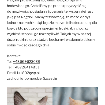
Ragdoll prowadzoną wg właściwego programu
hodowlanego. Chcieliśmy po prostu przyczynić się
do możliwości posiadania i poznania tej wspaniałej rasy
jaką jest Ragdoll. Mamy tez nadzieję, że może kiedyś
jedno z naszych kociąt będzie małym felinoterapeutą, dla
kogoś kto potrzebuje specjalnej troski, aby chociaż
w jakimś stopniu go uszczęśliwić. Tak jak my w naszej
dużej rodzinie oraz stadzie kochamy i wzajemnie dajemy
sobie miłość każdego dnia .
Kontakt:
Tel:
+48669623039
Tel:
+48726414851
Email:
luki802@vp.pl
zachodnio-pomorskie, Szczecin