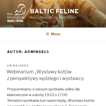
Przejdź
do
BALTIC FELINE
treści
Klub Felinologiczny Baltic Feline
Menu
AUTOR:
ADMIN6813
OPUBLIKOWANE
19/02/2022
W
Webinarium „Wystawy kotów
z perspektywy sędziego i wystawcy
Przypominamy, o naszym spotkaniu online dla
klubowiczów w sobotę 19.02 o 17.00.
Tematem spotkania tym razem będą „Wystawy kotów