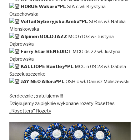
HORUS Wakaro*PL
SIA c wł. Krystyna
Orzechowska
Voltail Syberyjska Amba*PL
SIB ns wł. Natalia
Mionskowska
Alpinen GOLD JAZZ
MCO d 03 wł. Justyna
Dąbrowska
Furry Star BENEDICT
MCO ds 22 wł. Justyna
Dąbrowska
KALLIOPE Bantley*PL
MCO n 09 23 wł. Izabela
Szczełuszczenko
JAY NEO Allora*PL
OSH c wł. Dariusz Maliszewski
Serdecznie gratulujemy !!!
Dziękujemy za pięknie wykonane rozety
Rosettes
„Rosetters” Rozety