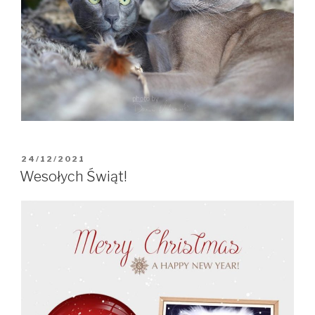
OPUBLIKOWANE
24/12/2021
W
Wesołych Świąt!