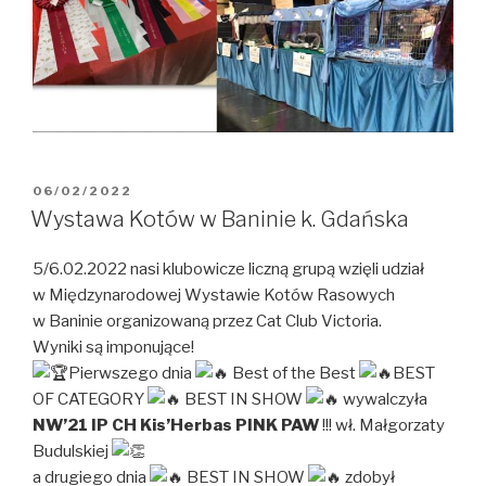
OPUBLIKOWANE
06/02/2022
W
Wystawa Kotów w Baninie k. Gdańska
5/6.02.2022 nasi klubowicze liczną grupą wzięli udział
w Międzynarodowej Wystawie Kotów Rasowych
w Baninie organizowaną przez Cat Club Victoria.
Wyniki są imponujące!
Pierwszego dnia
Best of the Best
BEST
OF CATEGORY
BEST IN SHOW
wywalczyła
NW’21 IP CH Kis’Herbas PINK PAW
!!! wł. Małgorzaty
Budulskiej
a drugiego dnia
BEST IN SHOW
zdobył