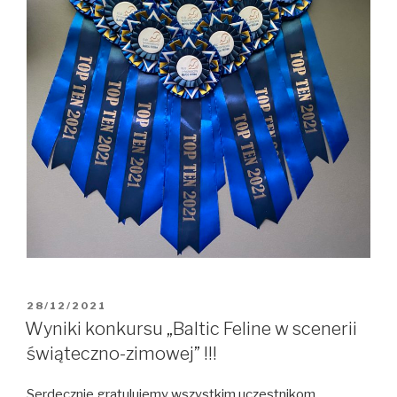
OPUBLIKOWANE
28/12/2021
W
Wyniki konkursu „Baltic Feline w scenerii
świąteczno-zimowej” !!!
Serdecznie gratulujemy wszystkim uczestnikom