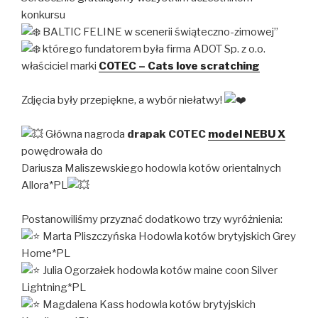
konkursu
BALTIC FELINE w scenerii świąteczno-zimowej”
którego fundatorem była firma ADOT Sp. z o.o.
właściciel marki
COTEC – Cats love scratching
Zdjęcia były przepiękne, a wybór niełatwy!
Główna nagroda
drapak COTEC
model NEBU X
powędrowała do
Dariusza Maliszewskiego hodowla kotów orientalnych
Allora*PL
Postanowiliśmy przyznać dodatkowo trzy wyróżnienia:
Marta Pliszczyńska Hodowla kotów brytyjskich Grey
Home*PL
Julia Ogorzałek hodowla kotów maine coon Silver
Lightning*PL
Magdalena Kass hodowla kotów brytyjskich