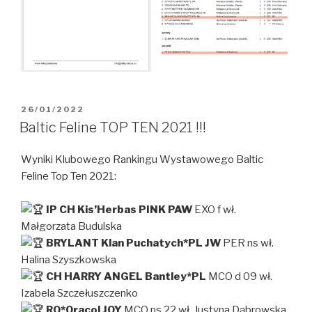
OPUBLIKOWANE
26/01/2022
W
Baltic Feline TOP TEN 2021 !!!
Wyniki Klubowego Rankingu Wystawowego Baltic
Feline Top Ten 2021:
IP CH Kis’Herbas PINK PAW
EXO f wł.
Małgorzata Budulska
BRYLANT Klan Puchatych*PL JW
PER ns wł.
Halina Szyszkowska
CH HARRY ANGEL Bantley*PL
MCO d 09 wł.
Izabela Szczełuszczenko
RO*Oracol JOY
MCO ns 22 wł. Justyna Dąbrowska