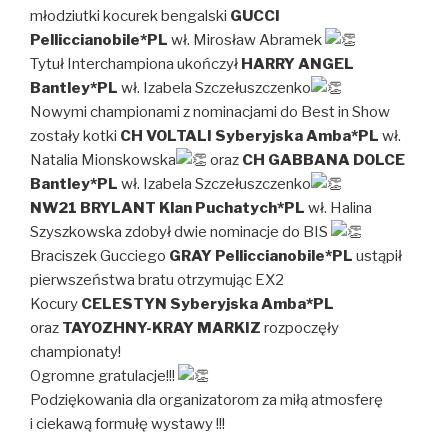
młodziutki kocurek bengalski
GUCCI
Pelliccianobile*PL
wł. Mirosław Abramek
Tytuł Interchampiona ukończył
HARRY ANGEL
Bantley*PL
wł. Izabela Szczełuszczenko
Nowymi championami z nominacjami do Best in Show
zostały kotki
CH VOLTALI Syberyjska Amba*PL
wł.
Natalia Mionskowska
oraz
CH GABBANA DOLCE
Bantley*PL
wł. Izabela Szczełuszczenko
NW21 BRYLANT Klan Puchatych*PL
wł. Halina
Szyszkowska zdobył dwie nominacje do BIS
Braciszek Gucciego
GRAY Pelliccianobile*PL
ustąpił
pierwszeństwa bratu otrzymując EX2
Kocury
CELESTYN Syberyjska Amba*PL
oraz
TAYOZHNY-KRAY MARKIZ
rozpoczęły
championaty!
Ogromne gratulacje!!!
Podziękowania dla organizatorom za miłą atmosferę
i ciekawą formułę wystawy !!!