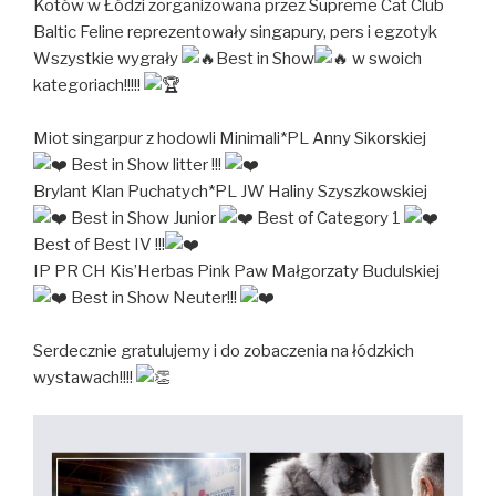
Kotów w Łódzi zorganizowana przez Supreme Cat Club
Baltic Feline reprezentowały singapury, pers i egzotyk
Wszystkie wygrały
Best in Show
w swoich
kategoriach!!!!!
Miot singarpur z hodowli Minimali*PL Anny Sikorskiej
Best in Show litter !!!
Brylant Klan Puchatych*PL JW Haliny Szyszkowskiej
Best in Show Junior
Best of Category 1
Best of Best IV !!!
IP PR CH Kis’Herbas Pink Paw Małgorzaty Budulskiej
Best in Show Neuter!!!
Serdecznie gratulujemy i do zobaczenia na łódzkich
wystawach!!!!