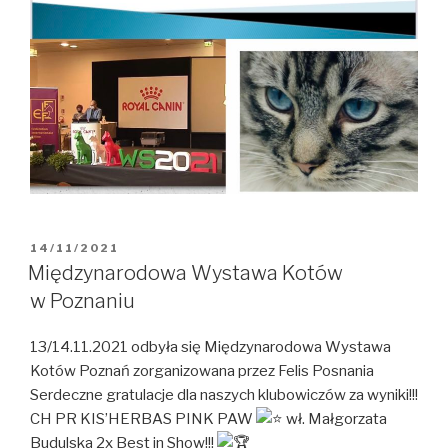
OPUBLIKOWANE
14/11/2021
W
Międzynarodowa Wystawa Kotów
w Poznaniu
13/14.11.2021 odbyła się Międzynarodowa Wystawa
Kotów Poznań zorganizowana przez Felis Posnania
Serdeczne gratulacje dla naszych klubowiczów za wyniki!!!
CH PR KIS’HERBAS PINK PAW
wł. Małgorzata
Budulska 2x Best in Show!!!