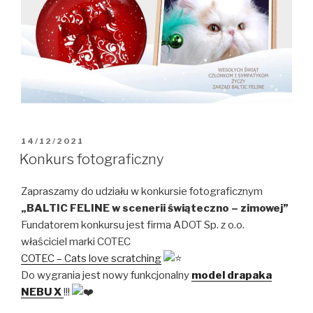
OPUBLIKOWANE
14/12/2021
W
Konkurs fotograficzny
Zapraszamy do udziału w konkursie fotograficznym
„BALTIC FELINE w scenerii świąteczno – zimowej”
Fundatorem konkursu jest firma ADOT Sp. z o.o.
właściciel marki COTEC
COTEC – Cats love scratching
Do wygrania jest nowy funkcjonalny
model drapaka
NEBU X
!!!