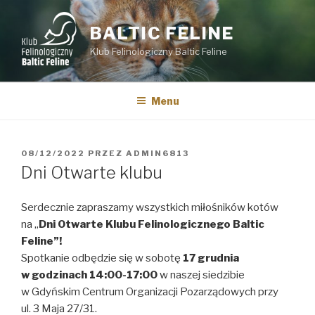
Przejdź
do
BALTIC FELINE
treści
Klub Felinologiczny Baltic Feline
Menu
OPUBLIKOWANE
08/12/2022
PRZEZ
ADMIN6813
W
Dni Otwarte klubu
Serdecznie zapraszamy wszystkich miłośników kotów
na „
Dni Otwarte Klubu Felinologicznego Baltic
Feline”!
Spotkanie odbędzie się w sobotę
17 grudnia
w godzinach 14:00-17:00
w naszej siedzibie
w Gdyńskim Centrum Organizacji Pozarządowych przy
ul. 3 Maja 27/31.