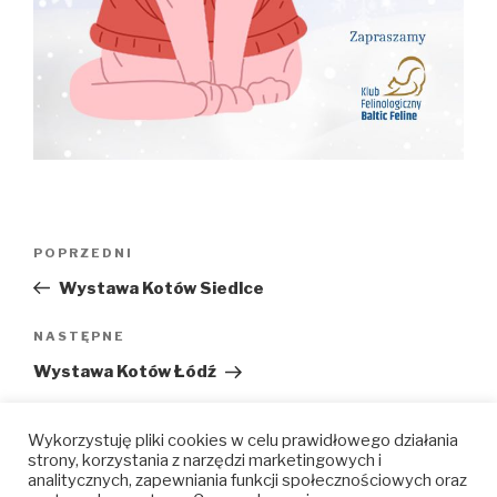
Nawigacja
Poprzedni
POPRZEDNI
wpisu
wpis
Wystawa Kotów Siedlce
Następny
NASTĘPNE
wpis
Wystawa Kotów Łódź
Wykorzystuję pliki cookies w celu prawidłowego działania
strony, korzystania z narzędzi marketingowych i
analitycznych, zapewniania funkcji społecznościowych oraz