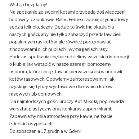
Wstęp bezpłatny!
Na spotkanie ze swoimi kotami przybędą doświadczeni
hodowcy-członkowie Baltic Feline oraz międzynarodowy
sędzia felinologiczny. Będzie to świetna okazja dla
naszych gości, aby nie tylko zobaczyć przedstawicieli
popularnych ras kotów, ale również porozmawiać
z hodowcami o ich pupilach i wymaganiach rasy.
Podczas spotkania chętnie udzielimy wszelkich informacji
o klubie: jak wstąpić w nasze szeregi, pomożemy
osobom, które chcą stawiać pierwsze kroki w hodowli
kotów rasowych. Opowiemy zainteresowanym jak
uzyskuje się tytuły wystawowe dla swoich kotów
rasowych lub domowych.
Dla najmłodszych gości uroczy Kot Mikołaj poprowadzi
warsztat plastyczny oraz konkursy z upominkami.
Zapewniamy miła atmosferę przy kawie, herbacie
i słodkich wypiekach!
Do zobaczenia 17 grudnia w Gdyni!