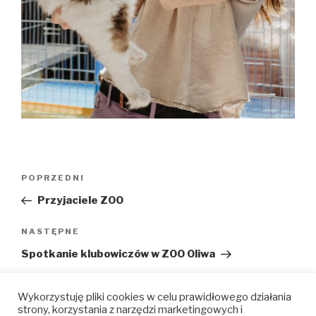
Nawigacja
Poprzedni
POPRZEDNI
wpisu
wpis
Przyjaciele ZOO
Następny
NASTĘPNE
wpis
Spotkanie klubowiczów w ZOO Oliwa
Wykorzystuję pliki cookies w celu prawidłowego działania
strony, korzystania z narzędzi marketingowych i