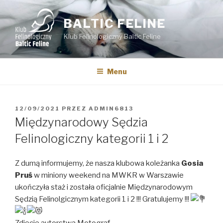
Przejdź
do
BALTIC FELINE
treści
Klub Felinologiczny Baltic Feline
Menu
OPUBLIKOWANE
12/09/2021
PRZEZ
ADMIN6813
W
Międzynarodowy Sędzia
Felinologiczny kategorii 1 i 2
Z dumą informujemy, że nasza klubowa koleżanka
Gosia
Pruś
w miniony weekend na MWKR w Warszawie
ukończyła staż i została oficjalnie Międzynarodowym
Sędzią Felinolgicznym kategorii 1 i 2 !!! Gratulujemy !!!