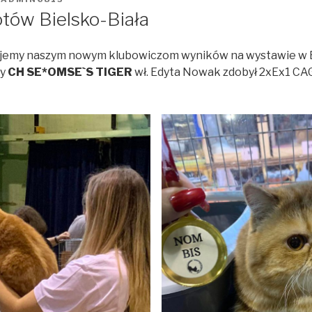
tów Bielsko-Biała
ujemy naszym nowym klubowiczom wyników na wystawie w Bi
ny
CH SE*OMSE`S TIGER
wł. Edyta Nowak zdobył 2xEx1 CAGC