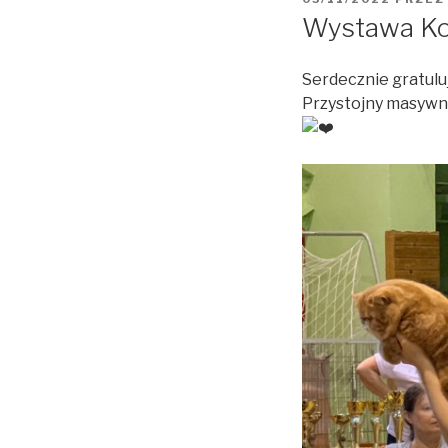
W
Wystawa Ko
Serdecznie gratul
Przystojny masyw