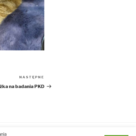
NASTĘPNE
Następny
wpis
żka na badania PKD
ania