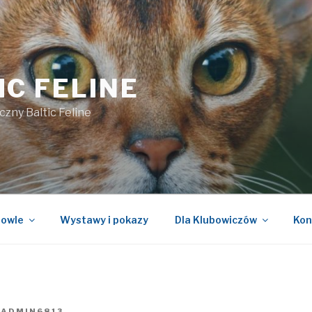
IC FELINE
czny Baltic Feline
owle
Wystawy i pokazy
Dla Klubowiczów
Kon
Z
ADMIN6813