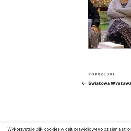
Nawigacja
Poprzedni
POPRZEDNI
wpisu
wpis
Światowa Wystawa
Wykorzystuję pliki cookies w celu prawidłowego działania stron
baltic
baltic
baltic
baltic