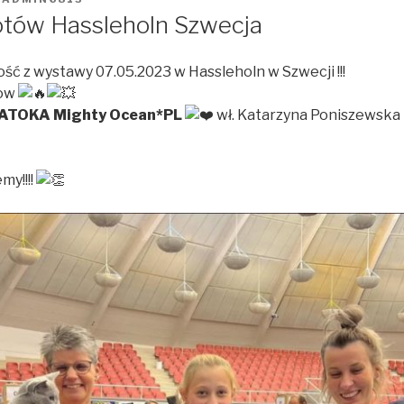
tów Hassleholn Szwecja
ć z wystawy 07.05.2023 w Hassleholn w Szwecji !!!
how
ATOKA Mighty Ocean*PL
wł. Katarzyna Poniszewska
my!!!!