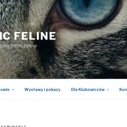
IC FELINE
czny Baltic Feline
owle
Wystawy i pokazy
Dla Klubowiczów
Kon
Z
ADMIN6813