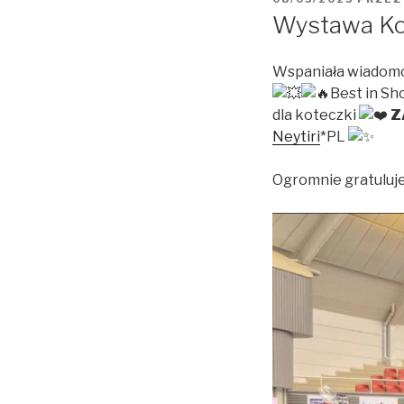
W
Wystawa Ko
Wspaniała wiadomoś
Best in S
dla koteczki
Z
Neytiri
*PL
Ogromnie gratuluje