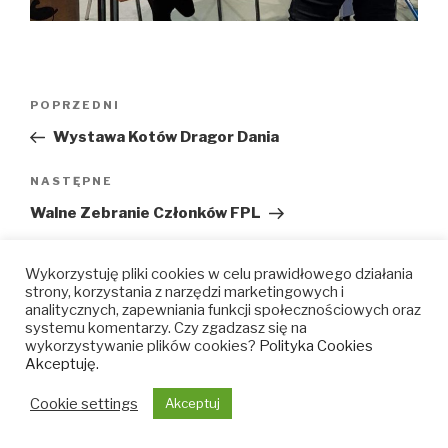
Nawigacja
Poprzedni
POPRZEDNI
wpisu
wpis
Wystawa Kotów Dragor Dania
Następny
NASTĘPNE
wpis
Walne Zebranie Członków FPL
Wykorzystuję pliki cookies w celu prawidłowego działania
strony, korzystania z narzędzi marketingowych i
analitycznych, zapewniania funkcji społecznościowych oraz
baltic
baltic
baltic
baltic
systemu komentarzy. Czy zgadzasz się na
wykorzystywanie plików cookies?
Polityka Cookies
feline
feline
feline
feline
Akceptuję.
–
–
–
–
Cookie settings
Akceptuj
facebook
velora
youtube
instagram