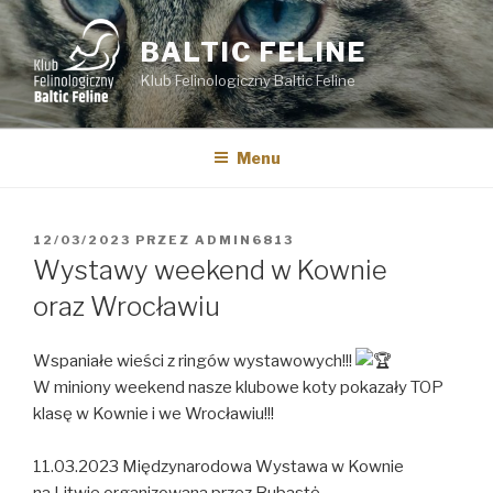
Przejdź
do
BALTIC FELINE
treści
Klub Felinologiczny Baltic Feline
Menu
OPUBLIKOWANE
12/03/2023
PRZEZ
ADMIN6813
W
Wystawy weekend w Kownie
oraz Wrocławiu
Wspaniałe wieści z ringów wystawowych!!!
W miniony weekend nasze klubowe koty pokazały TOP
klasę w Kownie i we Wrocławiu!!!
11.03.2023 Międzynarodowa Wystawa w Kownie