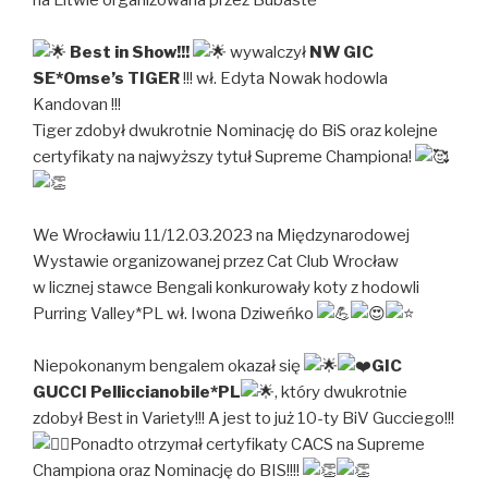
na Litwie organizowana przez Bubastė
Best in Show!!!
wywalczył
NW GIC
SE*Omse’s TIGER
!!! wł. Edyta Nowak hodowla
Kandovan !!!
Tiger zdobył dwukrotnie Nominację do BiS oraz kolejne
certyfikaty na najwyższy tytuł Supreme Championa!
We Wrocławiu 11/12.03.2023 na Międzynarodowej
Wystawie organizowanej przez Cat Club Wrocław
w licznej stawce Bengali konkurowały koty z hodowli
Purring Valley*PL wł. Iwona Dziweńko
Niepokonanym bengalem okazał się
GIC
GUCCI Pelliccianobile*PL
, który dwukrotnie
zdobył Best in Variety!!! A jest to już 10-ty BiV Gucciego!!!
Ponadto otrzymał certyfikaty CACS na Supreme
Championa oraz Nominację do BIS!!!!