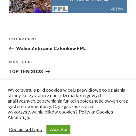
Nawigacja
Poprzedni
POPRZEDNI
wpisu
wpis
Walne Zebranie Członków FPL
Następny
NASTĘPNE
wpis
TOP TEN 2023
Wykorzystuję pliki cookies w celu prawidłowego działania
strony, korzystania z narzędzi marketingowych i
analitycznych, zapewniania funkcji społecznościowych oraz
baltic
baltic
baltic
baltic
systemu komentarzy. Czy zgadzasz się na
wykorzystywanie plików cookies?
Polityka Cookies
feline
feline
feline
feline
Akceptuję.
–
–
–
–
Cookie settings
Akceptuj
facebook
velora
youtube
instagram