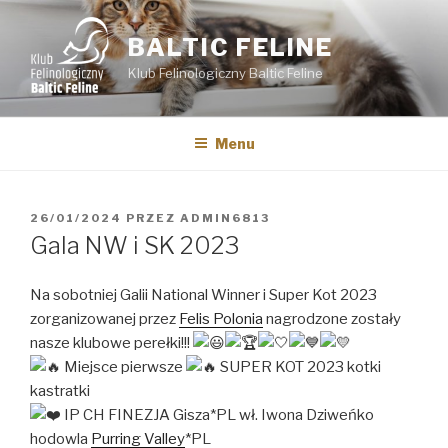
Przejdź
do
BALTIC FELINE
treści
Klub Felinologiczny Baltic Feline
Menu
OPUBLIKOWANE
26/01/2024
PRZEZ
ADMIN6813
W
Gala NW i SK 2023
Na sobotniej Galii National Winner i Super Kot 2023
zorganizowanej przez
Felis Polonia
nagrodzone zostały
nasze klubowe perełki!!!
Miejsce pierwsze
SUPER KOT 2023 kotki
kastratki
IP CH FINEZJA Gisza*PL wł. Iwona Dziweńko
hodowla
Purring Valley
*PL